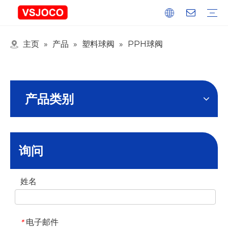
主页
»
产品
»
塑料球阀
»
PPH球阀
塑料接头
塑料管件
塑料球阀
塑料水龙头
氮气喷枪
活动及展览
行业博客
产品类别
询问
姓名
电子邮件
*