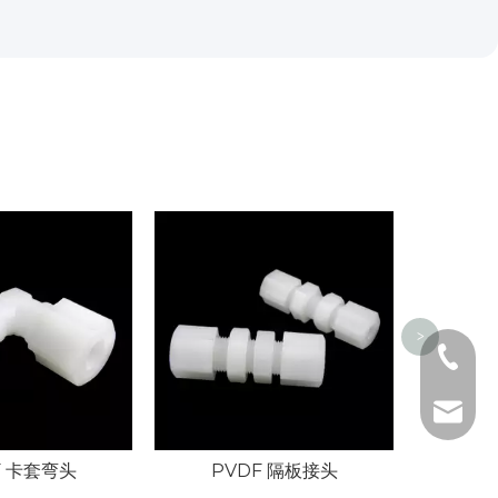
P
>
泰州：马经
苏州：肖经
泰州：马经
苏州：肖经
F 卡套弯头
PVDF 隔板接头