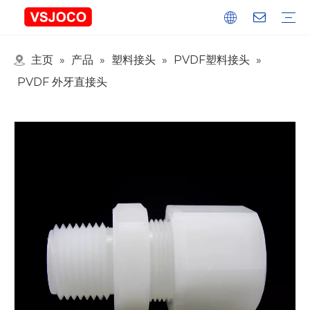
主页
»
产品
»
塑料接头
»
PVDF塑料接头
»
塑料接头
塑料管件
塑料球阀
塑料水龙头
氮气喷枪
活动及展览
行业博客
PVDF 外牙直接头