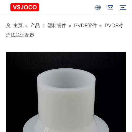
主页
»
产品
»
塑料管件
»
PVDF管件
»
PVDF对
塑料接头
塑料管件
塑料球阀
塑料水龙头
氮气喷枪
活动及展览
行业博客
焊法兰适配器